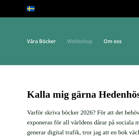
Våra Böcker
Webbshop
Om oss
Kalla mig gärna Hedenhö
Varför skriva böcker 2026? För att det beh
öv
exponeras för all världens dårar på sociala m
generar digital trafik, tror jag att en bok vä