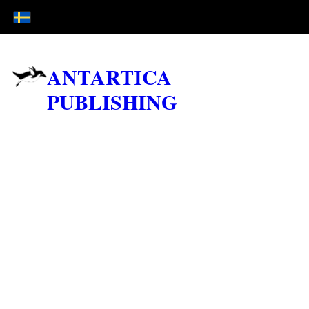
ANTARTICA
PUBLISHING
There is a theory which states that if ever anyone
discovers exactly what the Universe is for and why
it is here, it will instantly disappear and be
replaced by something even more bizarre and
inexplicable.