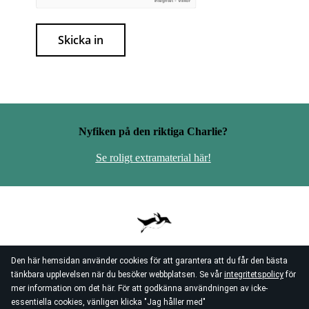
Skicka in
Nyfiken på den riktiga Charlie?
Se roligt extramaterial här!
vill du tillbaka till startsidan?
Den här hemsidan använder cookies för att garantera att du får den bästa
tryck bara på pingvinen...
tänkbara upplevelsen när du besöker webbplatsen. Se vår
integritetspolicy
för
mer information om det här. För att godkänna användningen av icke-
essentiella cookies, vänligen klicka "Jag håller med"