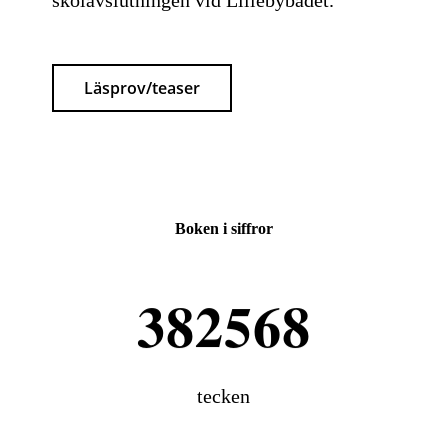
skolavslutningen vid Lillebybadet.
Läsprov/teaser
Boken i siffror
tecken