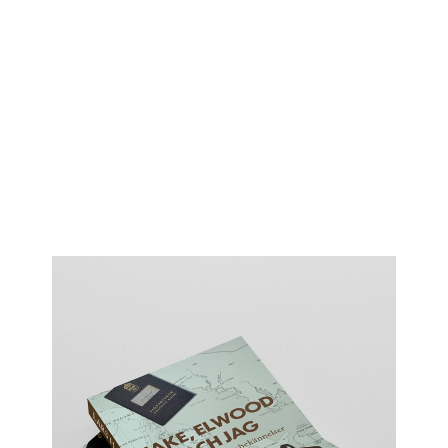
There is another theory which states that this has
already happened.
-Douglas Adams